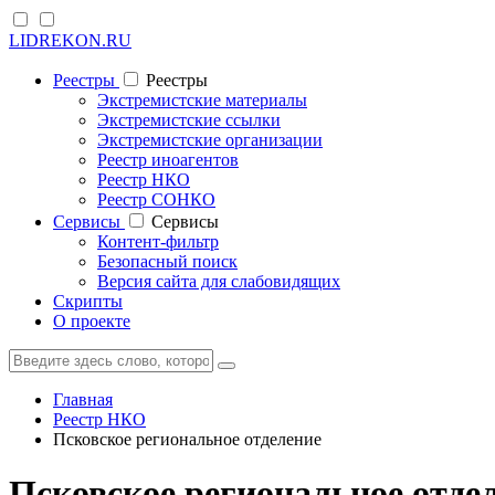
LIDREKON.RU
Реестры
Реестры
Экстремистские материалы
Экстремистские ссылки
Экстремистские организации
Реестр иноагентов
Реестр НКО
Реестр СОНКО
Cервисы
Cервисы
Контент-фильтр
Безопасный поиск
Версия сайта для слабовидящих
Скрипты
О проекте
Главная
Реестр НКО
Псковское региональное отделение
Псковское региональное отде