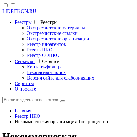
LIDREKON.RU
Реестры
Реестры
Экстремистские материалы
Экстремистские ссылки
Экстремистские организации
Реестр иноагентов
Реестр НКО
Реестр СОНКО
Cервисы
Cервисы
Контент-фильтр
Безопасный поиск
Версия сайта для слабовидящих
Скрипты
О проекте
Главная
Реестр НКО
Некоммерческая организация Товарищество
Некоммерческая