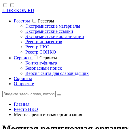
LIDREKON.RU
Реестры
Реестры
Экстремистские материалы
Экстремистские ссылки
Экстремистские организации
Реестр иноагентов
Реестр НКО
Реестр СОНКО
Cервисы
Cервисы
Контент-фильтр
Безопасный поиск
Версия сайта для слабовидящих
Скрипты
О проекте
Главная
Реестр НКО
Местная религиозная организация
Местная религиозная организ