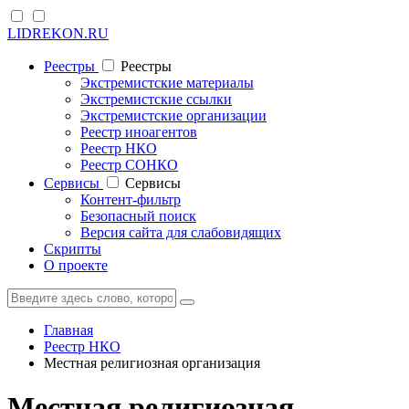
LIDREKON.RU
Реестры
Реестры
Экстремистские материалы
Экстремистские ссылки
Экстремистские организации
Реестр иноагентов
Реестр НКО
Реестр СОНКО
Cервисы
Cервисы
Контент-фильтр
Безопасный поиск
Версия сайта для слабовидящих
Скрипты
О проекте
Главная
Реестр НКО
Местная религиозная организация
Местная религиозная