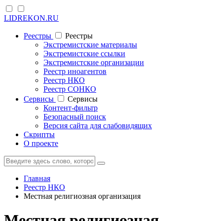
LIDREKON.RU
Реестры
Реестры
Экстремистские материалы
Экстремистские ссылки
Экстремистские организации
Реестр иноагентов
Реестр НКО
Реестр СОНКО
Cервисы
Cервисы
Контент-фильтр
Безопасный поиск
Версия сайта для слабовидящих
Скрипты
О проекте
Главная
Реестр НКО
Местная религиозная организация
Местная религиозная