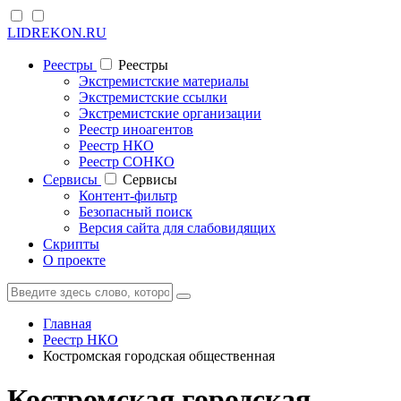
LIDREKON.RU
Реестры
Реестры
Экстремистские материалы
Экстремистские ссылки
Экстремистские организации
Реестр иноагентов
Реестр НКО
Реестр СОНКО
Cервисы
Cервисы
Контент-фильтр
Безопасный поиск
Версия сайта для слабовидящих
Скрипты
О проекте
Главная
Реестр НКО
Костромская городская общественная
Костромская городская