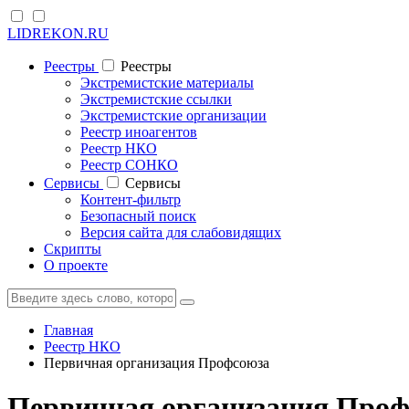
LIDREKON.RU
Реестры
Реестры
Экстремистские материалы
Экстремистские ссылки
Экстремистские организации
Реестр иноагентов
Реестр НКО
Реестр СОНКО
Cервисы
Cервисы
Контент-фильтр
Безопасный поиск
Версия сайта для слабовидящих
Скрипты
О проекте
Главная
Реестр НКО
Первичная организация Профсоюза
Первичная организация Проф