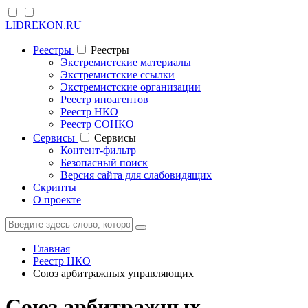
LIDREKON.RU
Реестры
Реестры
Экстремистские материалы
Экстремистские ссылки
Экстремистские организации
Реестр иноагентов
Реестр НКО
Реестр СОНКО
Cервисы
Cервисы
Контент-фильтр
Безопасный поиск
Версия сайта для слабовидящих
Скрипты
О проекте
Главная
Реестр НКО
Союз арбитражных управляющих
Союз арбитражных