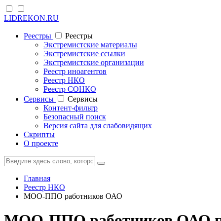
LIDREKON.RU
Реестры
Реестры
Экстремистские материалы
Экстремистские ссылки
Экстремистские организации
Реестр иноагентов
Реестр НКО
Реестр СОНКО
Cервисы
Cервисы
Контент-фильтр
Безопасный поиск
Версия сайта для слабовидящих
Скрипты
О проекте
Главная
Реестр НКО
МОО-ППО работников ОАО
МОО-ППО работников ОАО по