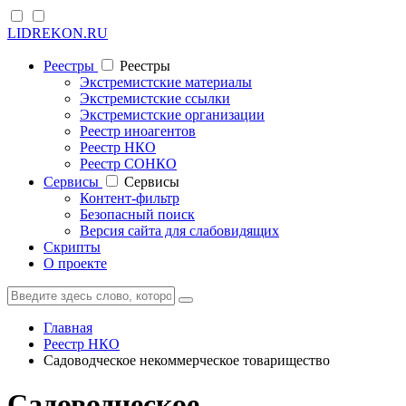
LIDREKON.RU
Реестры
Реестры
Экстремистские материалы
Экстремистские ссылки
Экстремистские организации
Реестр иноагентов
Реестр НКО
Реестр СОНКО
Cервисы
Cервисы
Контент-фильтр
Безопасный поиск
Версия сайта для слабовидящих
Скрипты
О проекте
Главная
Реестр НКО
Садоводческое некоммерческое товарищество
Садоводческое