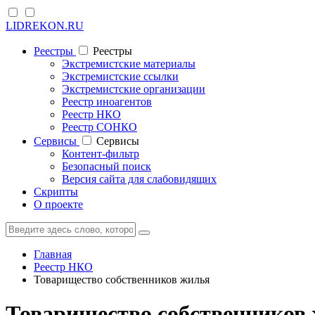
LIDREKON.RU
Реестры
Реестры
Экстремистские материалы
Экстремистские ссылки
Экстремистские организации
Реестр иноагентов
Реестр НКО
Реестр СОНКО
Cервисы
Cервисы
Контент-фильтр
Безопасный поиск
Версия сайта для слабовидящих
Скрипты
О проекте
Главная
Реестр НКО
Товарищество собственников жилья
Товарищество собственников