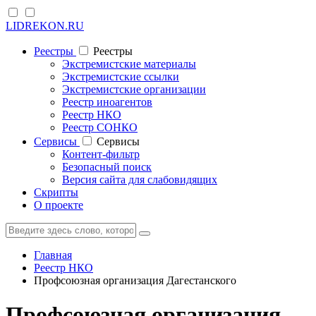
LIDREKON.RU
Реестры
Реестры
Экстремистские материалы
Экстремистские ссылки
Экстремистские организации
Реестр иноагентов
Реестр НКО
Реестр СОНКО
Cервисы
Cервисы
Контент-фильтр
Безопасный поиск
Версия сайта для слабовидящих
Скрипты
О проекте
Главная
Реестр НКО
Профсоюзная организация Дагестанского
Профсоюзная организация