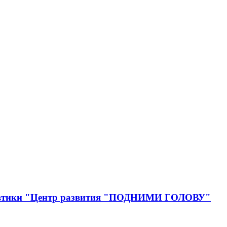
онавтики "Центр развития "ПОДНИМИ ГОЛОВУ"