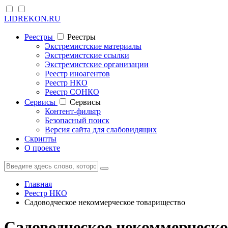
LIDREKON.RU
Реестры
Реестры
Экстремистские материалы
Экстремистские ссылки
Экстремистские организации
Реестр иноагентов
Реестр НКО
Реестр СОНКО
Cервисы
Cервисы
Контент-фильтр
Безопасный поиск
Версия сайта для слабовидящих
Скрипты
О проекте
Главная
Реестр НКО
Садоводческое некоммерческое товарищество
Садоводческое некоммерческ