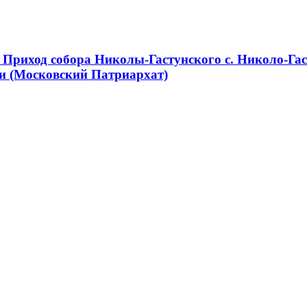
Приход собора Николы-Гастунского с. Николо-Гас
и (Московский Патриархат)