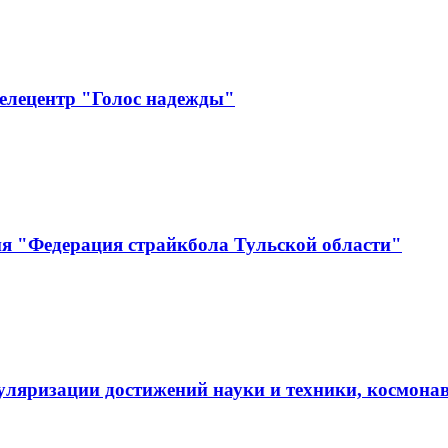
елецентр "Голос надежды"
ия "Федерация страйкбола Тульской области"
пуляризации достижений науки и техники, косм