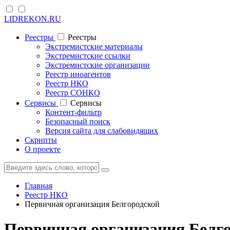
LIDREKON.RU
Реестры
Реестры
Экстремистские материалы
Экстремистские ссылки
Экстремистские организации
Реестр иноагентов
Реестр НКО
Реестр СОНКО
Cервисы
Cервисы
Контент-фильтр
Безопасный поиск
Версия сайта для слабовидящих
Скрипты
О проекте
Главная
Реестр НКО
Первичная организация Белгородской
Первичная организация Белго