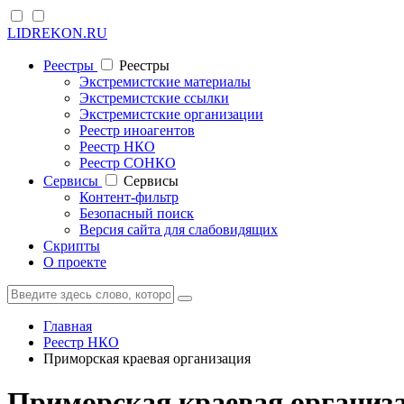
LIDREKON.RU
Реестры
Реестры
Экстремистские материалы
Экстремистские ссылки
Экстремистские организации
Реестр иноагентов
Реестр НКО
Реестр СОНКО
Cервисы
Cервисы
Контент-фильтр
Безопасный поиск
Версия сайта для слабовидящих
Скрипты
О проекте
Главная
Реестр НКО
Приморская краевая организация
Приморская краевая организ