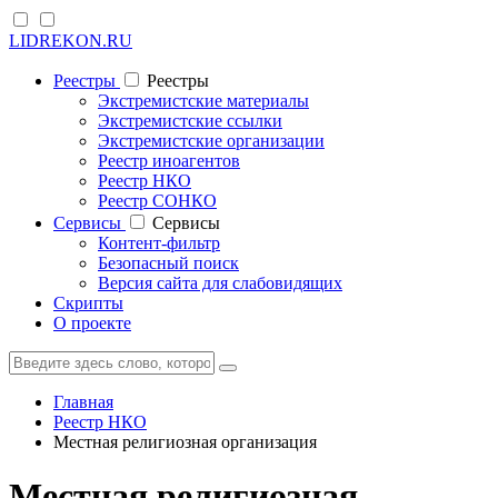
LIDREKON.RU
Реестры
Реестры
Экстремистские материалы
Экстремистские ссылки
Экстремистские организации
Реестр иноагентов
Реестр НКО
Реестр СОНКО
Cервисы
Cервисы
Контент-фильтр
Безопасный поиск
Версия сайта для слабовидящих
Скрипты
О проекте
Главная
Реестр НКО
Местная религиозная организация
Местная религиозная