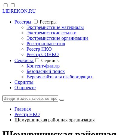
LIDREKON.RU
Реестры
Реестры
Экстремистские материалы
Экстремистские ссылки
Экстремистские организации
Реестр иноагентов
Реестр НКО
Реестр СОНКО
Cервисы
Cервисы
Контент-фильтр
Безопасный поиск
Версия сайта для слабовидящих
Скрипты
О проекте
Главная
Реестр НКО
Шемуршинская районная организация
Шемуршинская районная