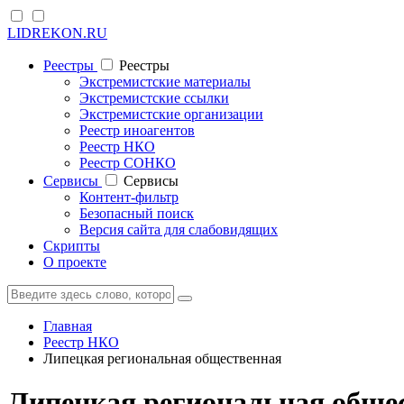
LIDREKON.RU
Реестры
Реестры
Экстремистские материалы
Экстремистские ссылки
Экстремистские организации
Реестр иноагентов
Реестр НКО
Реестр СОНКО
Cервисы
Cервисы
Контент-фильтр
Безопасный поиск
Версия сайта для слабовидящих
Скрипты
О проекте
Главная
Реестр НКО
Липецкая региональная общественная
Липецкая региональная общес