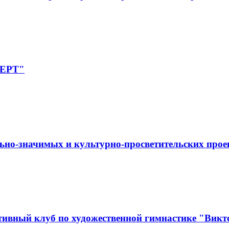
ПЕРТ"
ьно-значимых и культурно-просветительских прое
ивный клуб по художественной гимнастике "Викт