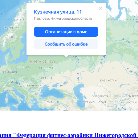
ация "Федерация фитнес-аэробики Нижегородской