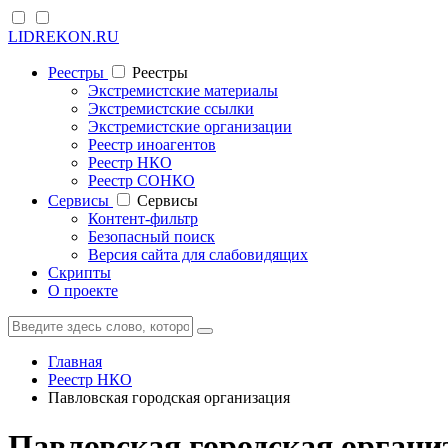
LIDREKON.RU
Реестры
Реестры
Экстремистские материалы
Экстремистские ссылки
Экстремистские организации
Реестр иноагентов
Реестр НКО
Реестр СОНКО
Cервисы
Cервисы
Контент-фильтр
Безопасный поиск
Версия сайта для слабовидящих
Скрипты
О проекте
Главная
Реестр НКО
Павловская городская организация
Павловская городская органи