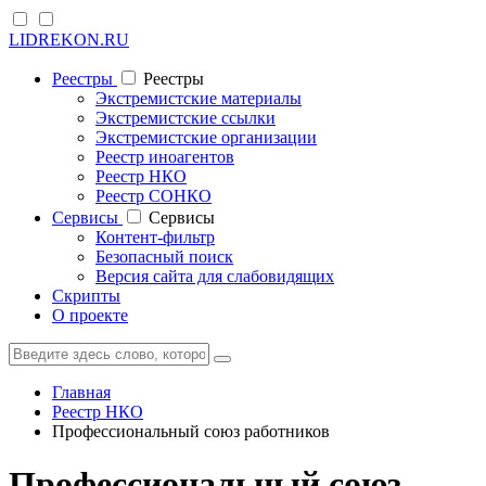
LIDREKON.RU
Реестры
Реестры
Экстремистские материалы
Экстремистские ссылки
Экстремистские организации
Реестр иноагентов
Реестр НКО
Реестр СОНКО
Cервисы
Cервисы
Контент-фильтр
Безопасный поиск
Версия сайта для слабовидящих
Скрипты
О проекте
Главная
Реестр НКО
Профессиональный союз работников
Профессиональный союз