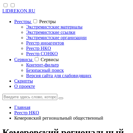
LIDREKON.RU
Реестры
Реестры
Экстремистские материалы
Экстремистские ссылки
Экстремистские организации
Реестр иноагентов
Реестр НКО
Реестр СОНКО
Cервисы
Cервисы
Контент-фильтр
Безопасный поиск
Версия сайта для слабовидящих
Скрипты
О проекте
Главная
Реестр НКО
Кемеровский региональный общественный
Кемеровский региональный