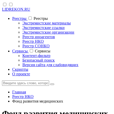
LIDREKON.RU
Реестры
Реестры
Экстремистские материалы
Экстремистские ссылки
Экстремистские организации
Реестр иноагентов
Реестр НКО
Реестр СОНКО
Cервисы
Cервисы
Контент-фильтр
Безопасный поиск
Версия сайта для слабовидящих
Скрипты
О проекте
Главная
Реестр НКО
Фонд развития медицинских
Фонд развития медицинских