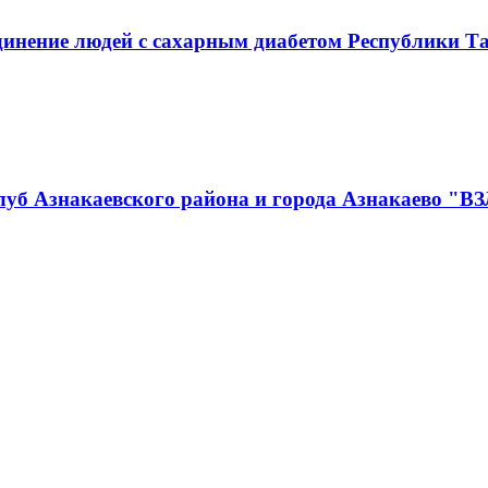
инение людей с сахарным диабетом Республики Т
луб Азнакаевского района и города Азнакаево "В