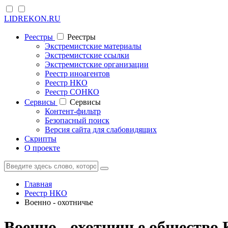
LIDREKON.RU
Реестры
Реестры
Экстремистские материалы
Экстремистские ссылки
Экстремистские организации
Реестр иноагентов
Реестр НКО
Реестр СОНКО
Cервисы
Cервисы
Контент-фильтр
Безопасный поиск
Версия сайта для слабовидящих
Скрипты
О проекте
Главная
Реестр НКО
Военно - охотничье
Военно - охотничье общество 