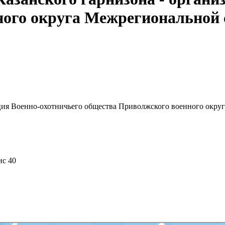
ного округа Межрегиональной
зация Военно-охотничьего общества Приволжского военного ок
ис 40