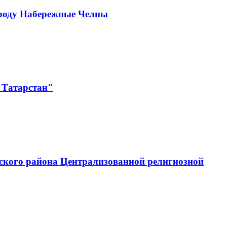
ороду Набережные Челны
 Татарстан"
ского района Централизованной религиозной