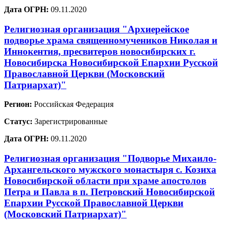
Дата ОГРН:
09.11.2020
Религиозная организация "Архиерейское
подворье храма священномучеников Николая и
Иннокентия, пресвитеров новосибирских г.
Новосибирска Новосибирской Епархии Русской
Православной Церкви (Московский
Патриархат)"
Регион:
Российская Федерация
Статус:
Зарегистрированные
Дата ОГРН:
09.11.2020
Религиозная организация "Подворье Михаило-
Архангельского мужского монастыря с. Козиха
Новосибирской области при храме апостолов
Петра и Павла в п. Петровский Новосибирской
Епархии Русской Православной Церкви
(Московский Патриархат)"