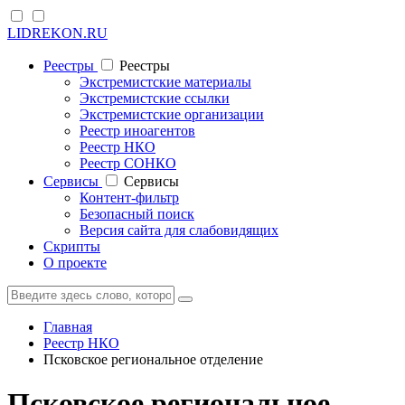
LIDREKON.RU
Реестры
Реестры
Экстремистские материалы
Экстремистские ссылки
Экстремистские организации
Реестр иноагентов
Реестр НКО
Реестр СОНКО
Cервисы
Cервисы
Контент-фильтр
Безопасный поиск
Версия сайта для слабовидящих
Скрипты
О проекте
Главная
Реестр НКО
Псковское региональное отделение
Псковское региональное