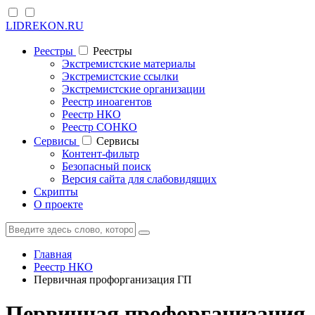
LIDREKON.RU
Реестры
Реестры
Экстремистские материалы
Экстремистские ссылки
Экстремистские организации
Реестр иноагентов
Реестр НКО
Реестр СОНКО
Cервисы
Cервисы
Контент-фильтр
Безопасный поиск
Версия сайта для слабовидящих
Скрипты
О проекте
Главная
Реестр НКО
Первичная профорганизация ГП
Первичная профорганизация