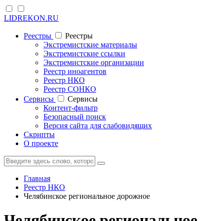
LIDREKON.RU
Реестры
Реестры
Экстремистские материалы
Экстремистские ссылки
Экстремистские организации
Реестр иноагентов
Реестр НКО
Реестр СОНКО
Cервисы
Cервисы
Контент-фильтр
Безопасный поиск
Версия сайта для слабовидящих
Скрипты
О проекте
Главная
Реестр НКО
Челябинское региональное дорожное
Челябинское региональное