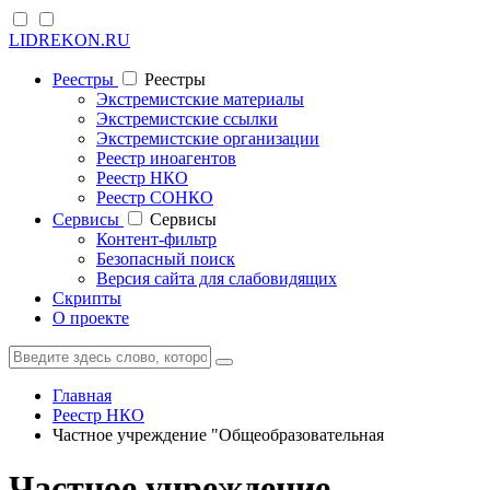
LIDREKON.RU
Реестры
Реестры
Экстремистские материалы
Экстремистские ссылки
Экстремистские организации
Реестр иноагентов
Реестр НКО
Реестр СОНКО
Cервисы
Cервисы
Контент-фильтр
Безопасный поиск
Версия сайта для слабовидящих
Скрипты
О проекте
Главная
Реестр НКО
Частное учреждение "Общеобразовательная
Частное учреждение