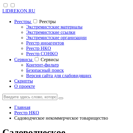
LIDREKON.RU
Реестры
Реестры
Экстремистские материалы
Экстремистские ссылки
Экстремистские организации
Реестр иноагентов
Реестр НКО
Реестр СОНКО
Cервисы
Cервисы
Контент-фильтр
Безопасный поиск
Версия сайта для слабовидящих
Скрипты
О проекте
Главная
Реестр НКО
Садоводческое некоммерческое товарищество
Садоводческое