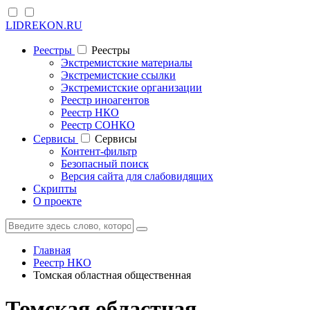
LIDREKON.RU
Реестры
Реестры
Экстремистские материалы
Экстремистские ссылки
Экстремистские организации
Реестр иноагентов
Реестр НКО
Реестр СОНКО
Cервисы
Cервисы
Контент-фильтр
Безопасный поиск
Версия сайта для слабовидящих
Скрипты
О проекте
Главная
Реестр НКО
Томская областная общественная
Томская областная