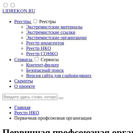
LIDREKON.RU
Реестры
Реестры
Экстремистские материалы
Экстремистские ссылки
Экстремистские организации
Реестр иноагентов
Реестр НКО
Реестр СОНКО
Cервисы
Cервисы
Контент-фильтр
Безопасный поиск
Версия сайта для слабовидящих
Скрипты
О проекте
Главная
Реестр НКО
Первичная профсоюзная организация
Первичная профсоюзная орга