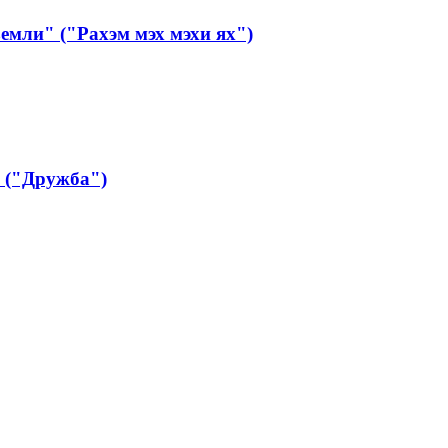
мли" ("Рахэм мэх мэхи ях")
 ("Дружба")