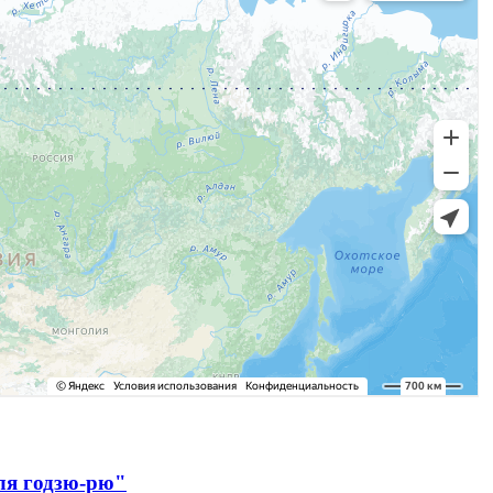
ля годзю-рю"