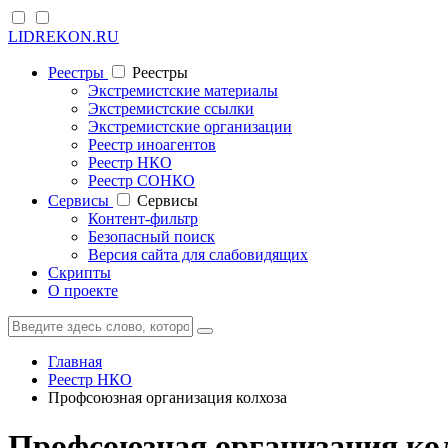
LIDREKON.RU
Реестры
Реестры
Экстремистские материалы
Экстремистские ссылки
Экстремистские организации
Реестр иноагентов
Реестр НКО
Реестр СОНКО
Cервисы
Cервисы
Контент-фильтр
Безопасный поиск
Версия сайта для слабовидящих
Скрипты
О проекте
Главная
Реестр НКО
Профсоюзная организация колхоза
Профсоюзная организация ко