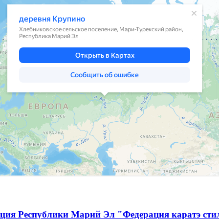
ация Республики Марий Эл "Федерация каратэ сти