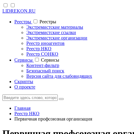
LIDREKON.RU
Реестры
Реестры
Экстремистские материалы
Экстремистские ссылки
Экстремистские организации
Реестр иноагентов
Реестр НКО
Реестр СОНКО
Cервисы
Cервисы
Контент-фильтр
Безопасный поиск
Версия сайта для слабовидящих
Скрипты
О проекте
Главная
Реестр НКО
Первичная профсоюзная организация
Первичная профсоюзная орга