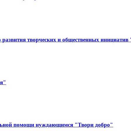
 развития творческих и общественных инициатив
ая"
льной помощи нуждающимся "Твори добро"