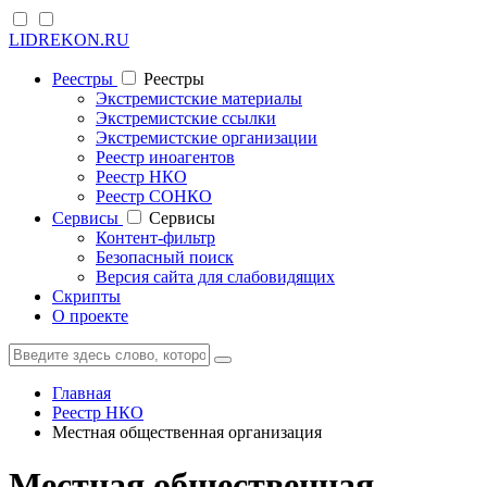
LIDREKON.RU
Реестры
Реестры
Экстремистские материалы
Экстремистские ссылки
Экстремистские организации
Реестр иноагентов
Реестр НКО
Реестр СОНКО
Cервисы
Cервисы
Контент-фильтр
Безопасный поиск
Версия сайта для слабовидящих
Скрипты
О проекте
Главная
Реестр НКО
Местная общественная организация
Местная общественная