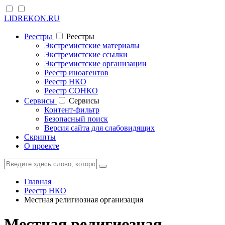
LIDREKON.RU
Реестры
Реестры
Экстремистские материалы
Экстремистские ссылки
Экстремистские организации
Реестр иноагентов
Реестр НКО
Реестр СОНКО
Cервисы
Cервисы
Контент-фильтр
Безопасный поиск
Версия сайта для слабовидящих
Скрипты
О проекте
Главная
Реестр НКО
Местная религиозная организация
Местная религиозная