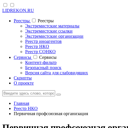
LIDREKON.RU
Реестры
Реестры
Экстремистские материалы
Экстремистские ссылки
Экстремистские организации
Реестр иноагентов
Реестр НКО
Реестр СОНКО
Cервисы
Cервисы
Контент-фильтр
Безопасный поиск
Версия сайта для слабовидящих
Скрипты
О проекте
Главная
Реестр НКО
Первичная профсоюзная организация
Первичная профсоюзная орган