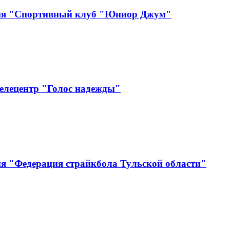
ция "Спортивный клуб "Юниор Джум"
елецентр "Голос надежды"
ия "Федерация страйкбола Тульской области"