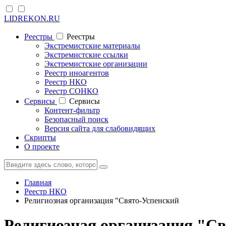
LIDREKON.RU
Реестры
Реестры
Экстремистские материалы
Экстремистские ссылки
Экстремистские организации
Реестр иноагентов
Реестр НКО
Реестр СОНКО
Cервисы
Cервисы
Контент-фильтр
Безопасный поиск
Версия сайта для слабовидящих
Скрипты
О проекте
Главная
Реестр НКО
Религиозная организация "Свято-Успенский
Религиозная организация "Св