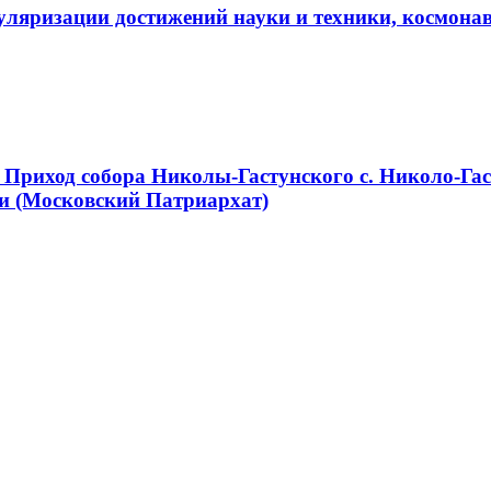
пуляризации достижений науки и техники, косм
Приход собора Николы-Гастунского с. Николо-Гас
и (Московский Патриархат)