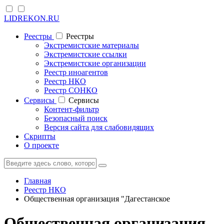
LIDREKON.RU
Реестры
Реестры
Экстремистские материалы
Экстремистские ссылки
Экстремистские организации
Реестр иноагентов
Реестр НКО
Реестр СОНКО
Cервисы
Cервисы
Контент-фильтр
Безопасный поиск
Версия сайта для слабовидящих
Скрипты
О проекте
Главная
Реестр НКО
Общественная организация "Дагестанское
Общественная организация