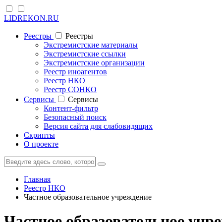
LIDREKON.RU
Реестры
Реестры
Экстремистские материалы
Экстремистские ссылки
Экстремистские организации
Реестр иноагентов
Реестр НКО
Реестр СОНКО
Cервисы
Cервисы
Контент-фильтр
Безопасный поиск
Версия сайта для слабовидящих
Скрипты
О проекте
Главная
Реестр НКО
Частное образовательное учреждение
Частное образовательное учр