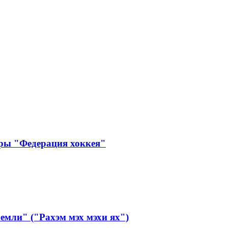
ры "Федерация хоккея"
мли" ("Рахэм мэх мэхи ях")