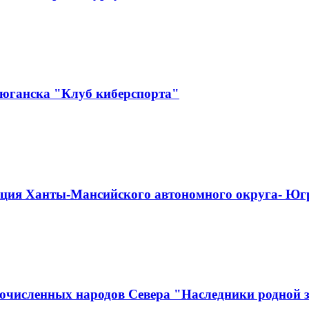
еюганска "Клуб киберспорта"
ация Ханты-Мансийского автономного округа- Юг
численных народов Севера "Наследники родной зе