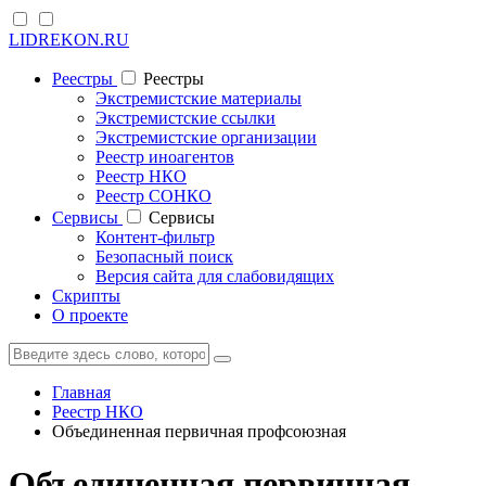
LIDREKON.RU
Реестры
Реестры
Экстремистские материалы
Экстремистские ссылки
Экстремистские организации
Реестр иноагентов
Реестр НКО
Реестр СОНКО
Cервисы
Cервисы
Контент-фильтр
Безопасный поиск
Версия сайта для слабовидящих
Скрипты
О проекте
Главная
Реестр НКО
Объединенная первичная профсоюзная
Объединенная первичная