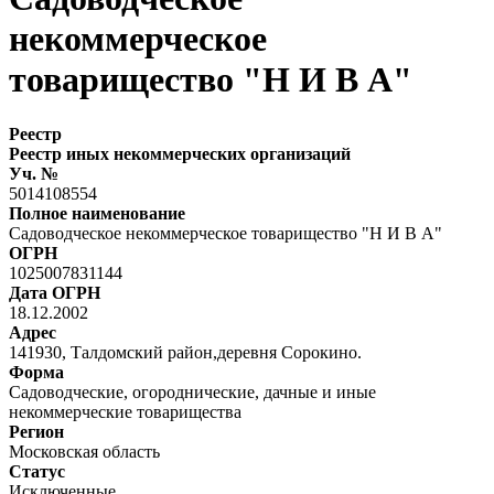
некоммерческое
товарищество "Н И В А"
Реестр
Реестр иных некоммерческих организаций
Уч. №
5014108554
Полное наименование
Садоводческое некоммерческое товарищество "Н И В А"
ОГРН
1025007831144
Дата ОГРН
18.12.2002
Адрес
141930, Талдомский район,деревня Сорокино.
Форма
Садоводческие, огороднические, дачные и иные
некоммерческие товарищества
Регион
Московская область
Статус
Исключенные