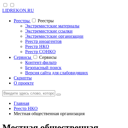
LIDREKON.RU
Реестры
Реестры
Экстремистские материалы
Экстремистские ссылки
Экстремистские организации
Реестр иноагентов
Реестр НКО
Реестр СОНКО
Cервисы
Cервисы
Контент-фильтр
Безопасный поиск
Версия сайта для слабовидящих
Скрипты
О проекте
Главная
Реестр НКО
Местная общественная организация
Местная общественная