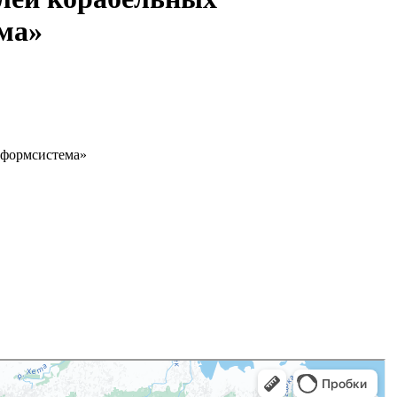
ма»
нформсистема»