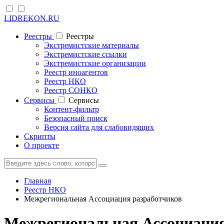
LIDREKON.RU
Реестры
Реестры
Экстремистские материалы
Экстремистские ссылки
Экстремистские организации
Реестр иноагентов
Реестр НКО
Реестр СОНКО
Cервисы
Cервисы
Контент-фильтр
Безопасный поиск
Версия сайта для слабовидящих
Скрипты
О проекте
Главная
Реестр НКО
Межрегиональная Ассоциация разработчиков
Межрегиональная Ассоциация