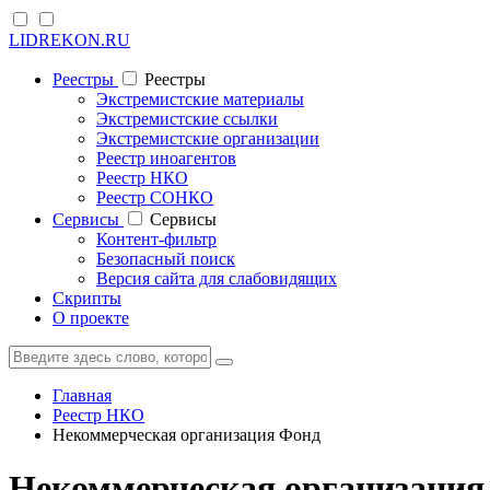
LIDREKON.RU
Реестры
Реестры
Экстремистские материалы
Экстремистские ссылки
Экстремистские организации
Реестр иноагентов
Реестр НКО
Реестр СОНКО
Cервисы
Cервисы
Контент-фильтр
Безопасный поиск
Версия сайта для слабовидящих
Скрипты
О проекте
Главная
Реестр НКО
Некоммерческая организация Фонд
Некоммерческая организация 