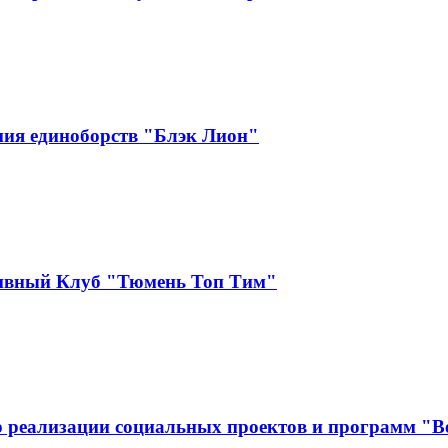
ия единоборств "Блэк Лион"
тивный Клуб "Тюмень Топ Тим"
 реализации социальных проектов и программ "В