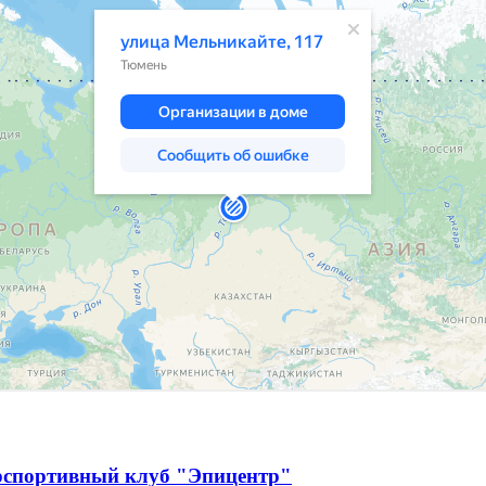
рспортивный клуб "Эпицентр"