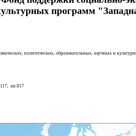
 культурных программ "Западн
мических, политических, образовательных, научных и культур
117, кв.817