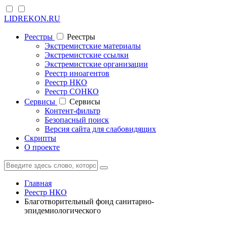
LIDREKON.RU
Реестры
Реестры
Экстремистские материалы
Экстремистские ссылки
Экстремистские организации
Реестр иноагентов
Реестр НКО
Реестр СОНКО
Cервисы
Cервисы
Контент-фильтр
Безопасный поиск
Версия сайта для слабовидящих
Скрипты
О проекте
Главная
Реестр НКО
Благотворительный фонд санитарно-
эпидемиологического