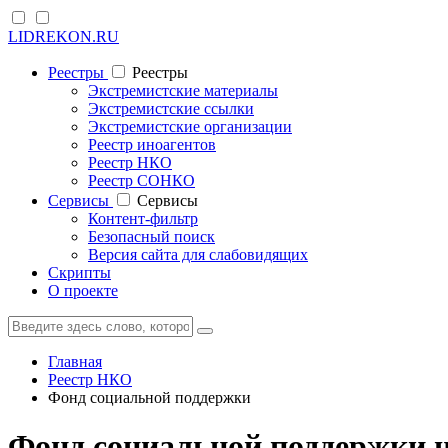
LIDREKON.RU
Реестры
Реестры
Экстремистские материалы
Экстремистские ссылки
Экстремистские организации
Реестр иноагентов
Реестр НКО
Реестр СОНКО
Cервисы
Cервисы
Контент-фильтр
Безопасный поиск
Версия сайта для слабовидящих
Скрипты
О проекте
Главная
Реестр НКО
Фонд социальной поддержки
Фонд социальной поддержки 