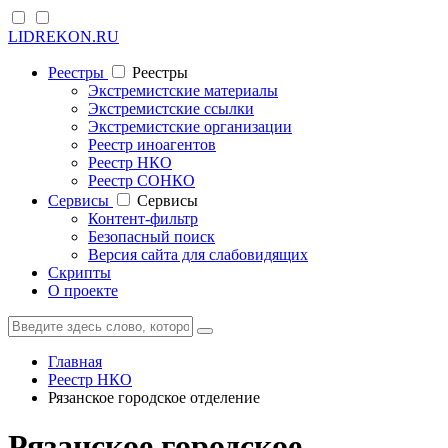
LIDREKON.RU
Реестры
Реестры
Экстремистские материалы
Экстремистские ссылки
Экстремистские организации
Реестр иноагентов
Реестр НКО
Реестр СОНКО
Cервисы
Cервисы
Контент-фильтр
Безопасный поиск
Версия сайта для слабовидящих
Скрипты
О проекте
Главная
Реестр НКО
Рязанское городское отделение
Рязанское городское