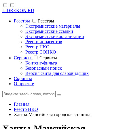
LIDREKON.RU
Реестры
Реестры
Экстремистские материалы
Экстремистские ссылки
Экстремистские организации
Реестр иноагентов
Реестр НКО
Реестр СОНКО
Cервисы
Cервисы
Контент-фильтр
Безопасный поиск
Версия сайта для слабовидящих
Скрипты
О проекте
Главная
Реестр НКО
Ханты-Мансийская городская станица
Ханты-Мансийская