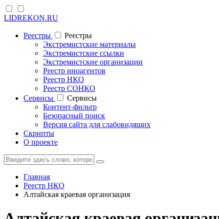
LIDREKON.RU
Реестры
Реестры
Экстремистские материалы
Экстремистские ссылки
Экстремистские организации
Реестр иноагентов
Реестр НКО
Реестр СОНКО
Cервисы
Cервисы
Контент-фильтр
Безопасный поиск
Версия сайта для слабовидящих
Скрипты
О проекте
Главная
Реестр НКО
Алтайская краевая организация
Алтайская краевая организац