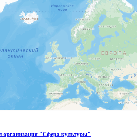
я организация "Сфера культуры"