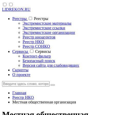
LIDREKON.RU
Реестры
Реестры
Экстремистские материалы
Экстремистские ссылки
Экстремистские организации
Реестр иноагентов
Реестр НКО
Реестр СОНКО
Cервисы
Cервисы
Контент-фильтр
Безопасный поиск
Версия сайта для слабовидящих
Скрипты
О проекте
Главная
Реестр НКО
Местная общественная организация
Местная общественная